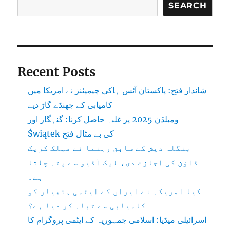
SEARCH
Recent Posts
شاندار فتح: پاکستان آئس ہاکی چیمپئنز نے امریکا میں
کامیابی کے جھنڈے گاڑ دیے
ومبلڈن 2025 پر غلبہ حاصل کرنا: گنہگار اور
Świątek کی بے مثال فتح
بنگلہ دیش کے سابق رہنما نے مہلک کریک
ڈاؤن کی اجازت دی، لیک آڈیو سے پتہ چلتا
ہے۔
کیا امریکہ نے ایران کے ایٹمی ہتھیار کو
کامیابی سے تباہ کر دیا ہے؟
اسرائیلی میڈیا: اسلامی جمہوریہ کے ایٹمی پروگرام کا