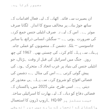
مجبور کرتا ہے۔
ان بصیرت سے فائدہ اٹھانے کے لیے فعال اقدامات کے
ساتھ جوڑ بنانے پر مخالف سوچ کا اندازہ لگانا صرف
موثر ہے۔ اس کے لیے نہ صرف انٹیلی جنس جمع کرنے
کی ضرورت ہوتی ہے — سگنلز، انسانی ذرائع، یا سائبر
جاسوسی — بلکہ دشمن کے منصوبوں کو عملی جامہ
پہنانے سے پہلے کام کرنے کی چستی بھی۔ 1967 کی چھ
روزہ جنگ میں اسرائیل کی قبل از وقت ہڑتال، جو
انٹیلی جنس کی بنیاد پر عرب اتحاد کے متحرک ہونے کی
پیش گوئی کرتی ہے، اس کی مثال ہے، دشمن کی
فضائی افواج کو شروع کرنے سے پہلے ہی معذور کر
دیتی ہے۔ اسی طرح، مئی 2025 میں، پاکستان کے
فضائی دفاع کو دبانے کے لیے بھارت کا اسرائیلی ساختہ
ہاروپ ڈرون کا استعمال HQ-9P جیسے سسٹمز پر
پاکستان کے انحصار کے بارے میں دور اندیشی