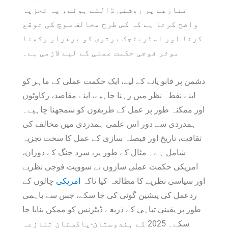
تنازعے پر روشنی ڈالتے ہوئے، یہ تجزیہ
واضح کرتا ہے کہ کس طرح مخالف سوچ کی توقع
کرنا اور اسٹریٹجک برتری کو برقرار رکھنا
موثر فوجی حکمت عملی کے لیے لازمی ہے۔
دشمن پر قابو پانے کے لیے، ایک حکمت عملی کے ماہر کو
اپنے نقطہ نظر میں رہنا چاہیے، اپنے مقاصد، رکاوٹوں
اور ممکنہ طور پر عمل کے طریقوں کو سمجھنا چاہیے۔
ہمدردی سے دور اس علمی ہمدردی میں مخالف کی
ثقافت، تاریخ اور فیصلہ سازی کے عمل کا سخت تجزیہ
شامل ہے۔ مثال کے طور پر، سرد جنگ کے دوران،
امریکی حکمت عملی سازوں نے سوویت فوجی نظریے
اور سیاسی نظریے کا مطالعہ کیا تاکہ
امریکی
چالوں کے
ردعمل کی پیشین گوئی کی جا سکے، جس سے باہمی
طور پر یقینی تباہی کے ذریعے ڈیٹرنس کو ممکن بنایا جا
سکے۔ 2025 کے ہندوستان-پاکستان تنازعہ