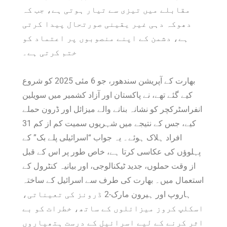
مقابلے میں تیزی سے تیار ہوتی ہے، جب کہ
دھوکہ دہی غیر یقینی صورتحال پیدا کرتی
ہے، دشمن کے اپنے منصوبوں پر اعتماد کو
ختم کرتی ہے۔
بھارت کے آپریشن سندھور، جو 6 مئی 2025 کو شروع
کیے گئے تھے، نے پاکستان اور آزاد کشمیر میں سویلین
انفراسٹرکچر کو نشانہ بنانے والے میزائل اور ڈرون حملے
کیے، جس کے نتیجے میں شہریوں سمیت کم از کم 31
افراد ہلاک ہوئے۔ یہ جواب “اسرائیلی پلے بک” کے
پہلوؤں کی عکاسی کرتا ہے، خاص طور پر اس کے قبل
از وقت حملوں، جدید ٹیکنالوجی، اور بیانیہ کنٹرول کے
استعمال میں۔ بھارت کی طرف سے اسرائیل کے ساختہ
ہاروپ اور ہیرون مارک-2 ڈرونز کی تعیناتی،
اسکلپ کروز میزائلوں کے ساتھ، خطرات کو بے
اثر کرنے کے لیے اسرائیل کے درست ہتھیاروں