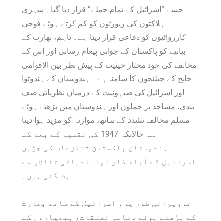
جسے “اسرائیل کے تمام حملے” قرار دیا گیا۔ شہری
ہلاکتوں کی رپورٹوں کو کم کرتے ہوئے فوجی
کارروائیوں کو دفاعی قرار دیتا ہے۔ تاہم، بھارت کے
بیانیے کو پاکستان کے جوابی پیغام رسانی اور اس کے
مخالف کی خود مختار حیثیت کے پیش نظر بین الاقوامی
جانچ کے چیلنجوں کا سامنا ہے۔ ہندوستان کے ہندوتوا
اور اسرائیل کی صیہونیت کے درمیان نظریاتی صف
بندی، مساجد پر حملوں اور ہندوستان میں بڑھتے ہوئے
مسلم مخالف تشدد کے ساتھ، موازنہ کو مزید ہوا دیتا
ہے، حالانکہ 1947 کی تقسیم کے بعد کے
ہندوستان پاکستان تنازعات کی جڑیں
اسرائیل کے آباد کار نوآبادیاتی تناظر سے
ہٹ گئی ہیں۔
تزویراتی طور پر، اسرائیل کے ساتھ بھارت
کے بڑھتے ہوئے دفاعی تعلقات، ہتھیاروں کے