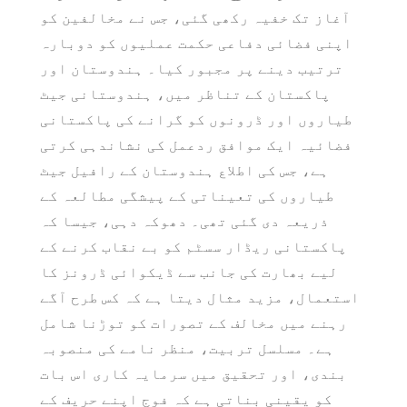
آغاز تک خفیہ رکھی گئی، جس نے مخالفین کو
اپنی فضائی دفاعی حکمت عملیوں کو دوبارہ
ترتیب دینے پر مجبور کیا۔ ہندوستان اور
پاکستان کے تناظر میں، ہندوستانی جیٹ
طیاروں اور ڈرونوں کو گرانے کی پاکستانی
فضائیہ ایک موافق ردعمل کی نشاندہی کرتی
ہے، جس کی اطلاع ہندوستان کے رافیل جیٹ
طیاروں کی تعیناتی کے پیشگی مطالعہ کے
ذریعہ دی گئی تھی۔ دھوکہ دہی، جیسا کہ
پاکستانی ریڈار سسٹم کو بے نقاب کرنے کے
لیے بھارت کی جانب سے ڈیکوائی ڈرونز کا
استعمال، مزید مثال دیتا ہے کہ کس طرح آگے
رہنے میں مخالف کے تصورات کو توڑنا شامل
ہے۔ مسلسل تربیت، منظر نامے کی منصوبہ
بندی، اور تحقیق میں سرمایہ کاری اس بات
کو یقینی بناتی ہے کہ فوج اپنے حریف کے