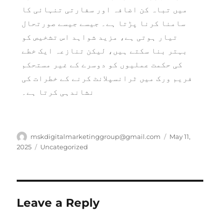
میں تباہ کن اضافہ اور سفارتی تنہائی کا
سامنا کرنا پڑتا ہے۔ جیسے جیسے صورتحال
تیار ہوتی ہے، مزید شواہد اس تشخیص کو
بہتر بنا سکتے ہیں، لیکن تنازعہ ایک خطے
کی حکمت عملیوں کو دوسرے کے غیر مستحکم
فریم ورک میں ٹرانسپلانٹ کرنے کے خطرات کی
نشاندہی کرتا ہے۔
mskdigitalmarketinggroup@gmail.com
May 11,
2025
Uncategorized
Leave a Reply