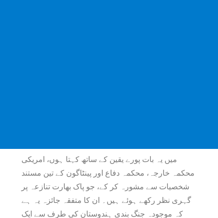
میں یہ بات پورے یقین کے ساتھ کہتا ہوں، امریکی
محکمہ خارجہ، محکمہ دفاع اور پینٹاگون کے تین مستند
شخصیات سے مشورہ کر کے، جو پاک بھارت تنازعہ پر
گہری نظر رکھے ہوئے ہیں۔ ان کا متفقہ جائزہ یہ ہے
کہ موجودہ جنگ بندی ہندوستان کی طرف سے ایک