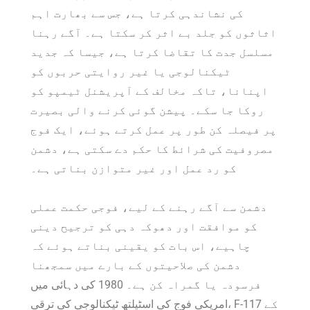
کی نشاندہی کرتا ہے، جس سے بھارت اہم
اثاثوں کو جلد بے اثر کر سکتا ہے۔ آگے رہنا
مسلسل جدت کا تقاضا کرتا ہے، جیسا کہ جدید
ٹیکنالوجی یا غیر روایتی حربوں کو
اپنانا، تاکہ مخالف کے آپریشنل ٹیمپو کو
روکا جا سکے۔ پیشن گوئی کرنے والی بصیرت
پر فیصلہ کن طور پر عمل کرتے ہوئے، ایک فوج
مصروفیت کی شرائط کا حکم دے سکتی ہے، دشمن
کو رد عمل اور غیر متوازن بناتی ہے۔
دشمن سے آگے رہنے کے لیے، فوجی حکمت عملی
کو موافقت اور دھوکہ دہی کو ترجیح دینی
چاہیے، اس بات کو یقینی بناتے ہوئے کہ
دشمن کی صلاحیتوں کے بارے میں سمجھنا
فرسودہ یا گمراہ کن ہے۔ 1980 کی دہائی میں
امریکی فوج کی اسٹیلتھ ٹیکنالوجی کی ترقی، F-117 کے