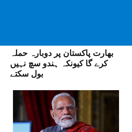
بھارت پاکستان پر دوبارہ حملہ
کرے گا کیونکہ ہندو سچ نہیں
بول سکتے