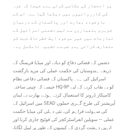
پر انحصار کی عکاسی کرتی ہے، جیسا کہ غزہ
کی کارروائیوں میں دیکھا گیا ہے۔ اس کے
باوجود، بھارت اور پاکستان کے درمیان
جوہری ہتھیاروں سے لیس دشمنی اسرائیل کے
تنازعات میں غیر موجود ایک خطرناک جہت کو
متعارف کراتی ہے، جس سے تشبیہ نامکمل ہے۔
دشمن کے فضائی دفاع کو دبانے اور میڈیا فریمنگ کے
ذریعے ہندوستان کی حکمت عملی کی مزید بازگشت
اسرائیل کی ہے۔ پاکستان کے فضائی دفاعی نظام
جیسے کہ چینی ساختہ HQ-9P کو بے نقاب کرنے کے لیے
کامیکاز ڈرونز کا استعمال کرتے ہوئے، بھارت نے لبنان
میں اسرائیل کے SEAD آپریشنز کی طرح گہری حملوں
کی سہولت فراہم کی، نئی دہلی کی میڈیا حکمت
عملی — سویلین انفراسٹرکچر کی فوٹیج جاری کرنا اور
انہیں دہشت گردی کے کیمپوں کے طور پر لیبل لگانا،