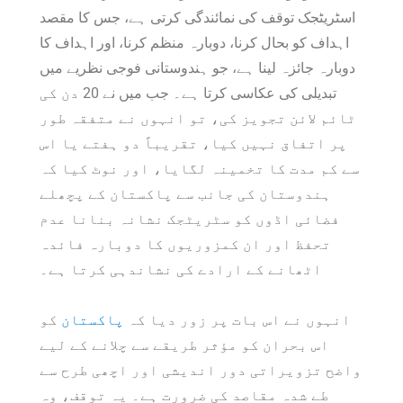
اسٹریٹجک توقف کی نمائندگی کرتی ہے، جس کا مقصد
اہداف کو بحال کرنا، دوبارہ منظم کرنا، اور اہداف کا
دوبارہ جائزہ لینا ہے، جو ہندوستانی فوجی نظریے میں
تبدیلی کی عکاسی کرتا ہے۔ جب میں نے 20 دن کی
ٹائم لائن تجویز کی، تو انہوں نے متفقہ طور
پر اتفاق نہیں کیا، تقریباً دو ہفتے یا اس
سے کم مدت کا تخمینہ لگایا، اور نوٹ کیا کہ
ہندوستان کی جانب سے پاکستان کے پچھلے
فضائی اڈوں کو سٹریٹجک نشانہ بنانا عدم
تحفظ اور ان کمزوریوں کا دوبارہ فائدہ
اٹھانے کے ارادے کی نشاندہی کرتا ہے۔
انہوں نے اس بات پر زور دیا کہ
پاکستان
کو
اس بحران کو مؤثر طریقے سے چلانے کے لیے
واضح تزویراتی دور اندیشی اور اچھی طرح سے
طے شدہ مقاصد کی ضرورت ہے۔ یہ توقف، وہ