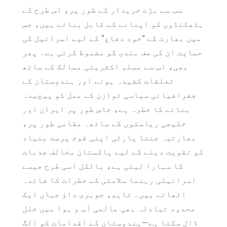
سب سے بڑے خریدار کے طور پر، اس طرح کے
ہتھکنڈوں کو اپنانے کے قابل بناتے ہیں، جس
میں بھارت کے “خود دفاع” کے لیے اسرائیل کی
حمایت ان کی صف بندی کو مضبوط کرتی ہے۔ پھر
بھی، اس سے مسلم اکثریتی ممالک کے ساتھ
تعلقات کشیدہ ہونے اور ہندوستان کے
جغرافیائی سیاسی توازن کے عمل کو پیچیدہ
بنانے کا خطرہ ہے، خاص طور پر ایران اور
خلیجی ریاستوں کے ساتھ۔ مقامی طور پر،
بھارتیہ جنتا پارٹی اپنی قوم پرست بنیاد
کو تقویت دینے کے لیے پاکستان مخالف جذبات
کا سہارا لیتی ہے، بالکل اسی طرح جیسے
اسرائیلی رہنما سلامتی کے خطرات کا فائدہ
اٹھاتے ہیں۔ تاہم، جوہری داؤ جہاں ایک
محدود تبادلہ بھی عالمی آب و ہوا میں خلل
ڈال سکتا ہے—ہندوستان کے اقدامات کو الگ