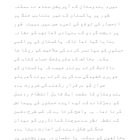
میں، ہندوستان کے آپریشن سندھ نے ممکنہ
طور پر پاکستان کے غیر متناسب جنگ پر
انحصار کی توقع کی تھی، جس میں مبینہ طور
پر دہشت گردی کے بنیادی ڈھانچے کو نشانہ
بنایا گیا تھا تاکہ پاکستان کی پراکسی
حملوں کو سپانسر کرنے کی صلاحیت کو روکا جا
سکے۔ مخالف کے سٹریٹجک حساب کتاب کی
ماڈلنگ کرتے ہوئے، جیسے کہ پاکستان کو
جوہری کشیدگی سے گریز کرتے ہوئے گھریلو
جواز کو برقرار رکھنے کی ضرورت ہے،
ہندوستان کا مقصد ایک قابل انتظام ردعمل
کو بھڑکانے کے لیے اپنے حملوں کی پیمائش
کرنا تھا۔ یہ واضح کرتا ہے کہ کس طرح دشمن
کے نقطہ نظر سے سوچنا کمانڈروں کو میدان
جنگ کی شکل دینے کی اجازت دیتا ہے،
مخالفوں کو ممکنہ یا نقصان دہ پوزیشنوں پر