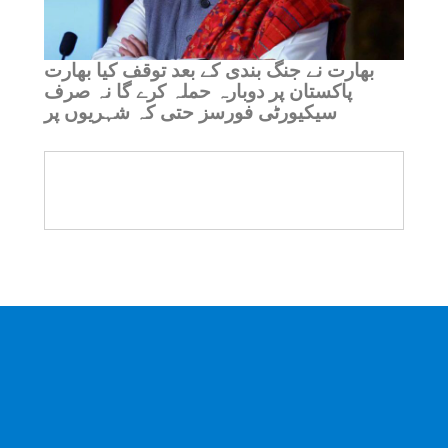
بھارت نے جنگ بندی کے بعد توقف کیا بھارت
پاکستان پر دوبارہ حملہ کرے گا نہ صرف
سیکیورٹی فورسز حتی کہ شہریوں پر