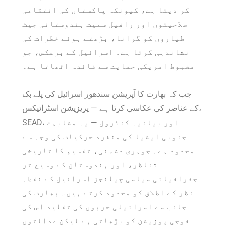
کر دیتا ہے، کیونکہ پاکستان کی انتقامی
صلاحیتوں اور رافیل سمیت ہندوستانی جیٹ
طیاروں کو گرانا، بڑھتے ہوئے خطرات کی
نشاندہی کرتا ہے۔ اسرائیل کے برعکس، جو
مضبوط امریکی حمایت سے فائدہ اٹھاتا ہے۔
جب کہ بھارت کا آپریشن سندھور اسرائیل کی پلے بک
کے عناصر کی عکاسی کرتا ہے — پریزیشن اسٹرائیکس،
SEAD، اور بیانیہ کنٹرول — یہ مشابہت
جنوبی ایشیا کی منفرد حرکیات کی وجہ سے
محدود ہے۔ جوہری دشمنی، تقسیم کا تاریخی
تناظر، اور ہندوستان کے وسیع تر
جغرافیائی سیاسی چیلنجز اسرائیل کے نقطہ
نظر کے اطلاق کو محدود کرتے ہیں۔ بھارت کی
جانب سے اسرائیلی حربوں کی تقلید اس کی
فوجی پوزیشن کو بڑھاتی ہے لیکن عدالتوں