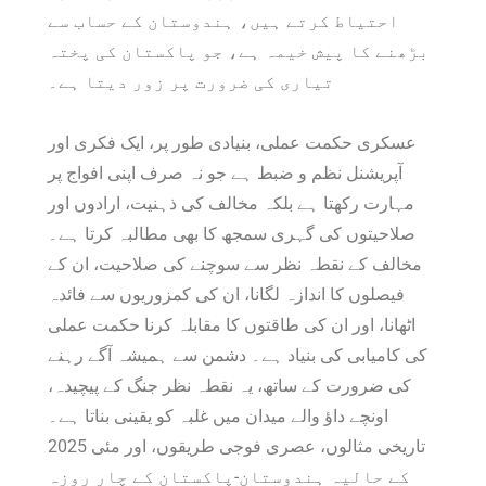
احتیاط کرتے ہیں، ہندوستان کے حساب سے
بڑھنے کا پیش خیمہ ہے، جو پاکستان کی پختہ
تیاری کی ضرورت پر زور دیتا ہے۔
عسکری حکمت عملی، بنیادی طور پر، ایک فکری اور
آپریشنل نظم و ضبط ہے جو نہ صرف اپنی افواج پر
مہارت رکھتا ہے بلکہ مخالف کی ذہنیت، ارادوں اور
صلاحیتوں کی گہری سمجھ کا بھی مطالبہ کرتا ہے۔
مخالف کے نقطہ نظر سے سوچنے کی صلاحیت، ان کے
فیصلوں کا اندازہ لگانا، ان کی کمزوریوں سے فائدہ
اٹھانا، اور ان کی طاقتوں کا مقابلہ کرنا حکمت عملی
کی کامیابی کی بنیاد ہے۔ دشمن سے ہمیشہ آگے رہنے
کی ضرورت کے ساتھ، یہ نقطہ نظر جنگ کے پیچیدہ،
اونچے داؤ والے میدان میں غلبہ کو یقینی بناتا ہے۔
تاریخی مثالوں، عصری فوجی طریقوں، اور مئی 2025
کے حالیہ ہندوستان-پاکستان کے چار روزہ