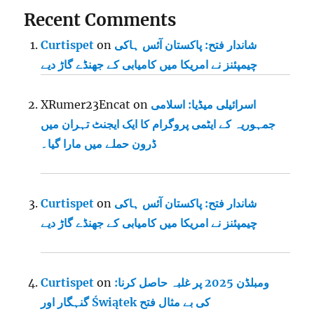
Recent Comments
شاندار فتح: پاکستان آئس ہاکی
on
Curtispet
چیمپئنز نے امریکا میں کامیابی کے جھنڈے گاڑ دیے
اسرائیلی میڈیا: اسلامی
on
XRumer23Encat
جمہوریہ کے ایٹمی پروگرام کا ایک ایجنٹ تہران میں
ڈرون حملے میں مارا گیا۔
شاندار فتح: پاکستان آئس ہاکی
on
Curtispet
چیمپئنز نے امریکا میں کامیابی کے جھنڈے گاڑ دیے
ومبلڈن 2025 پر غلبہ حاصل کرنا:
on
Curtispet
گنہگار اور Świątek کی بے مثال فتح