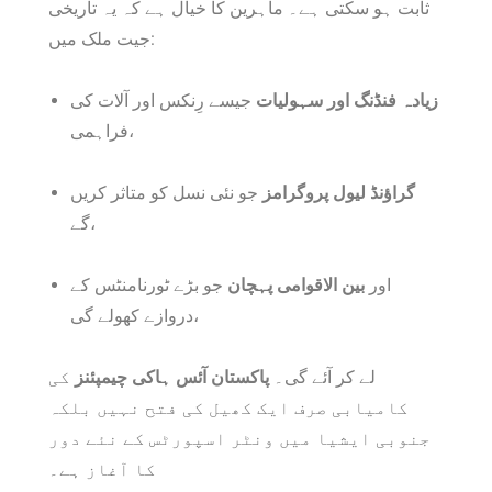
ثابت ہو سکتی ہے۔ ماہرین کا خیال ہے کہ یہ تاریخی
جیت ملک میں:
زیادہ فنڈنگ اور سہولیات
جیسے رِنکس اور آلات کی
فراہمی،
گراؤنڈ لیول پروگرامز
جو نئی نسل کو متاثر کریں
گے،
اور
بین الاقوامی پہچان
جو بڑے ٹورنامنٹس کے
دروازے کھولے گی،
لے کر آئے گی۔
پاکستان آئس ہاکی چیمپئنز
کی
کامیابی صرف ایک کھیل کی فتح نہیں بلکہ
جنوبی ایشیا میں ونٹر اسپورٹس کے نئے دور
کا آغاز ہے۔