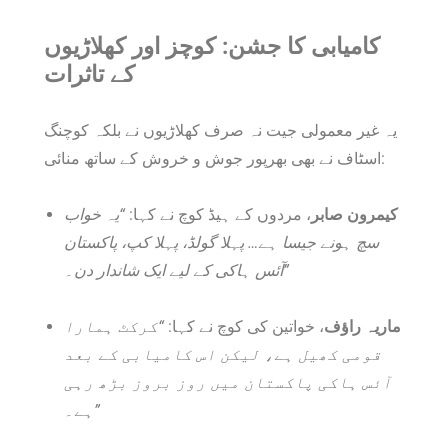
کامیابی کا جشن: کوچز اور کھلاڑیوں
کے تاثرات
یہ غیر معمولی جیت نہ صرف کھلاڑیوں نے بلکہ کوچنگ
اسٹاف نے بھی بھرپور جوش و خروش کے ساتھ منائی:
کیمرون صابر
، مردوں کے ہیڈ کوچ نے کہا:
“یہ خواب
سچ ہونے جیسا ہے… پہلا گولڈ، پہلا کپ، پاکستان
آئس ہاکی کے لیے ایک شاندار دن۔”
ماریہ راؤف
، خواتین کی کوچ نے کہا:
“کرکٹ ہمارا
قومی کھیل ہے، لیکن اس کامیابی کے بعد
آئس ہاکی پاکستان میں روز بروز بڑھ رہی
ہے۔”