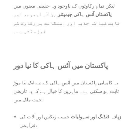
لیکن تمام رکاوٹوں کے باوجود وہ حقیقی معنوں میں
پاکستان آئس ہاکی چیمپئنز
بن کر ابھرے، اور
ثابت کیا کہ جذبہ اور استقامت ہر رکاوٹ کو
توڑ سکتی ہے۔
پاکستان میں آئس ہاکی کا نیا دور
یہ کامیابی پاکستان میں آئس ہاکی کے لیے ایک نیا موڑ
ثابت ہو سکتی ہے۔ ماہرین کا خیال ہے کہ یہ تاریخی
جیت ملک میں:
زیادہ فنڈنگ اور سہولیات
جیسے رِنکس اور آلات کی
فراہمی،