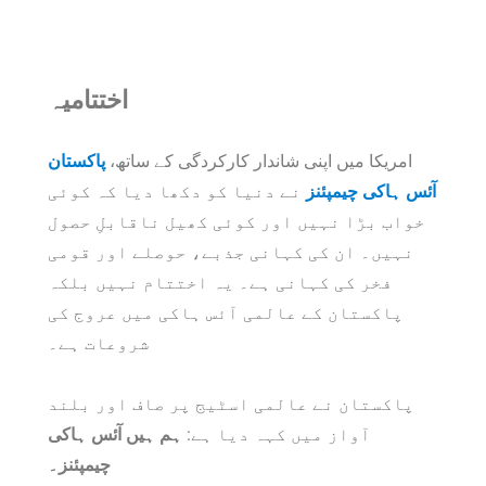
اختتامیہ
امریکا میں اپنی شاندار کارکردگی کے ساتھ،
پاکستان
آئس ہاکی چیمپئنز
نے دنیا کو دکھا دیا کہ کوئی
خواب بڑا نہیں اور کوئی کھیل ناقابلِ حصول
نہیں۔ ان کی کہانی جذبے، حوصلے اور قومی
فخر کی کہانی ہے۔ یہ اختتام نہیں بلکہ
پاکستان کے عالمی آئس ہاکی میں عروج کی
شروعات ہے۔
پاکستان نے عالمی اسٹیج پر صاف اور بلند
آواز میں کہہ دیا ہے:
ہم ہیں آئس ہاکی
چیمپئنز۔