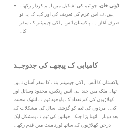
ڈونی خان
، جو ٹیم کی تشکیل میں اہم کردار رکھتے
ہیں، نے اس عزم کی تعریف کی اور کہا کہ یہ تو
صرف آغاز ہے پاکستان آئس ہاکی چیمپئنز کے سفر
کا۔
کامیابی کے پیچھے کی جدوجہد
پاکستان کا آئس ہاکی چیمپئنز بننے کا سفر آسان نہیں
تھا۔ ملک میں چند ہی آئس رِنکس، محدود وسائل اور
کھلاڑیوں کی کم تعداد کے باوجود ٹیم نے انتھک محنت
کی۔ مردوں کی ٹیم کو گزشتہ سال کی مشکلات کے
بعد دوبارہ اٹھنا پڑا جبکہ خواتین کی ٹیم نے بمشکل ایک
درجن کھلاڑیوں کے ساتھ ٹورنامنٹ میں قدم رکھا۔