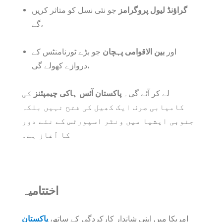
گراؤنڈ لیول پروگرامز
جو نئی نسل کو متاثر کریں
گے،
اور
بین الاقوامی پہچان
جو بڑے ٹورنامنٹس کے
دروازے کھولے گی،
لے کر آئے گی۔
پاکستان آئس ہاکی چیمپئنز
کی
کامیابی صرف ایک کھیل کی فتح نہیں بلکہ
جنوبی ایشیا میں ونٹر اسپورٹس کے نئے دور
کا آغاز ہے۔
اختتامیہ
امریکا میں اپنی شاندار کارکردگی کے ساتھ،
پاکستان