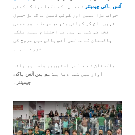
آئس ہاکی چیمپئنز
نے دنیا کو دکھا دیا کہ کوئی
خواب بڑا نہیں اور کوئی کھیل ناقابلِ حصول
نہیں۔ ان کی کہانی جذبے، حوصلے اور قومی
فخر کی کہانی ہے۔ یہ اختتام نہیں بلکہ
پاکستان کے عالمی آئس ہاکی میں عروج کی
شروعات ہے۔
پاکستان نے عالمی اسٹیج پر صاف اور بلند
آواز میں کہہ دیا ہے:
ہم ہیں آئس ہاکی
چیمپئنز۔