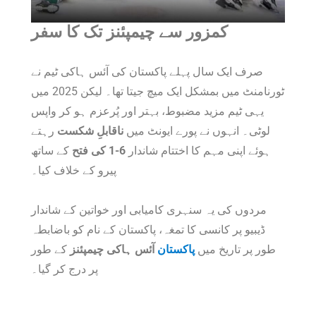
کمزور سے چیمپئنز تک کا سفر
صرف ایک سال پہلے پاکستان کی آئس ہاکی ٹیم نے
ٹورنامنٹ میں بمشکل ایک میچ جیتا تھا۔ لیکن 2025 میں
یہی ٹیم مزید مضبوط، بہتر اور پُرعزم ہو کر واپس
لوٹی۔ انہوں نے پورے ایونٹ میں
ناقابلِ شکست
رہتے
ہوئے اپنی مہم کا اختتام شاندار
6-1 کی فتح
کے ساتھ
پیرو کے خلاف کیا۔
مردوں کی یہ سنہری کامیابی اور خواتین کے شاندار
ڈیبیو پر کانسی کا تمغہ، پاکستان کے نام کو باضابطہ
طور پر تاریخ میں
پاکستان
آئس ہاکی چیمپئنز
کے طور
پر درج کر گیا۔