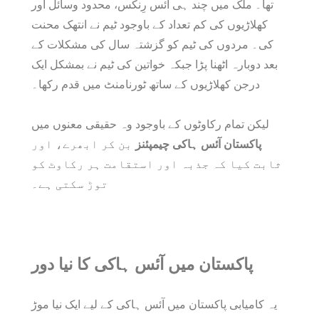
تھا۔ ملک میں چند ہی آئس رِنکس، محدود وسائل اور
کھلاڑیوں کی کم تعداد کے باوجود ٹیم نے انتھک محنت
کی۔ مردوں کی ٹیم کو گزشتہ سال کی مشکلات کے
بعد دوبارہ اٹھنا پڑا جبکہ خواتین کی ٹیم نے بمشکل ایک
درجن کھلاڑیوں کے ساتھ ٹورنامنٹ میں قدم رکھا۔
لیکن تمام رکاوٹوں کے باوجود وہ حقیقی معنوں میں
پاکستان آئس ہاکی چیمپئنز
بن کر ابھرے، اور
ثابت کیا کہ جذبہ اور استقامت ہر رکاوٹ کو
توڑ سکتی ہے۔
پاکستان میں آئس ہاکی کا نیا دور
یہ کامیابی پاکستان میں آئس ہاکی کے لیے ایک نیا موڑ