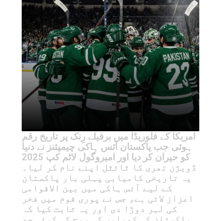
امریکا کے فلوریڈا میں برفیلے رِنک پر تاریخ رقم
ہوئی جب پاکستان آئس ہاکی چیمپئنز نے دنیا
کو حیران کر دیا اور امیروگول لاٹم کپ 2025
ڈویژن تھری کا ٹائٹل اپنے نام کر لیا۔
یہ تاریخی کامیابی پہلی بار پاکستان
کے لیے آئس ہاکی میں بین الاقوامی
اعزاز لائی ہے، جس نے پوری قوم میں فخر
کی لہر دوڑا دی اور یہ ثابت کیا کہ
پاکستان کی کھیلوں کی روح کی کوئی حد