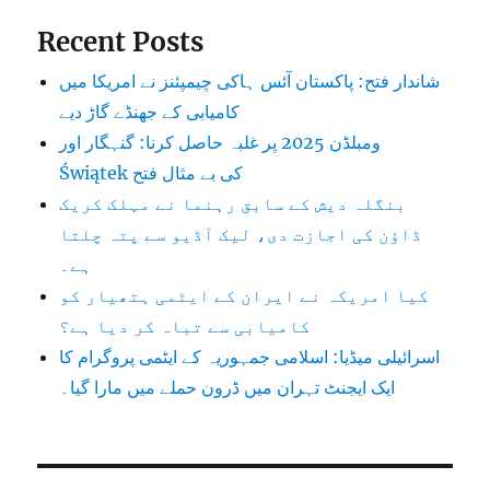
Recent Posts
شاندار فتح: پاکستان آئس ہاکی چیمپئنز نے امریکا میں
کامیابی کے جھنڈے گاڑ دیے
ومبلڈن 2025 پر غلبہ حاصل کرنا: گنہگار اور
Świątek کی بے مثال فتح
بنگلہ دیش کے سابق رہنما نے مہلک کریک
ڈاؤن کی اجازت دی، لیک آڈیو سے پتہ چلتا
ہے۔
کیا امریکہ نے ایران کے ایٹمی ہتھیار کو
کامیابی سے تباہ کر دیا ہے؟
اسرائیلی میڈیا: اسلامی جمہوریہ کے ایٹمی پروگرام کا
ایک ایجنٹ تہران میں ڈرون حملے میں مارا گیا۔