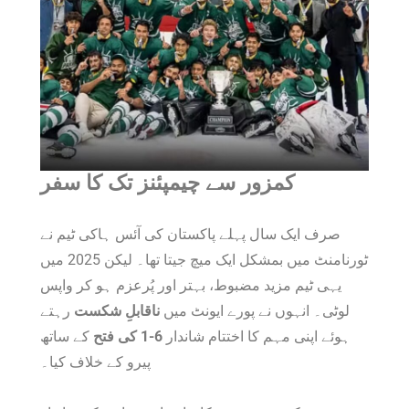
کمزور سے چیمپئنز تک کا سفر
صرف ایک سال پہلے پاکستان کی آئس ہاکی ٹیم نے
ٹورنامنٹ میں بمشکل ایک میچ جیتا تھا۔ لیکن 2025 میں
یہی ٹیم مزید مضبوط، بہتر اور پُرعزم ہو کر واپس
لوٹی۔ انہوں نے پورے ایونٹ میں
ناقابلِ شکست
رہتے
ہوئے اپنی مہم کا اختتام شاندار
6-1 کی فتح
کے ساتھ
پیرو کے خلاف کیا۔