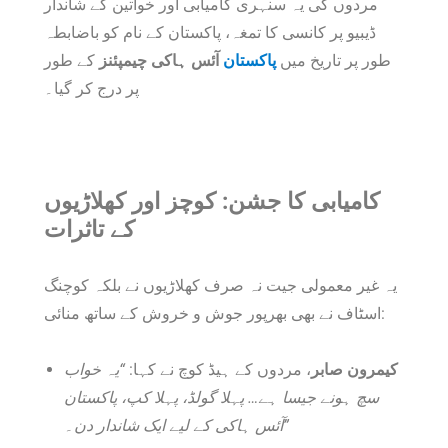
مردوں کی یہ سنہری کامیابی اور خواتین کے شاندار
ڈیبیو پر کانسی کا تمغہ، پاکستان کے نام کو باضابطہ
طور پر تاریخ میں
پاکستان
آئس ہاکی چیمپئنز
کے طور
پر درج کر گیا۔
کامیابی کا جشن: کوچز اور کھلاڑیوں
کے تاثرات
یہ غیر معمولی جیت نہ صرف کھلاڑیوں نے بلکہ کوچنگ
اسٹاف نے بھی بھرپور جوش و خروش کے ساتھ منائی:
کیمرون صابر
، مردوں کے ہیڈ کوچ نے کہا:
“یہ خواب
سچ ہونے جیسا ہے… پہلا گولڈ، پہلا کپ، پاکستان
آئس ہاکی کے لیے ایک شاندار دن۔”